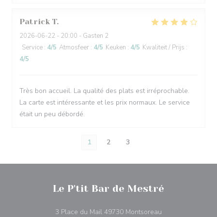
Patrick
T
2026-06-22
- 20:00 - Gasten 2
Service
:
4
/5
Atmosfeer
:
4
/5
Keuken
:
4
/5
Kwaliteit / Prijs
:
4
/5
Très bon accueil. La qualité des plats est irréprochable.
La carte est intéressante et les prix normaux. Le service
était un peu débordé.
1
2
3
Le P'tit Bar de Mestré
((opent in een nie
3 Place du Mail 49730 Montsoreau