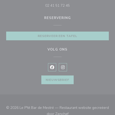
02 41 51 72 45
RESERVERING
RESERVEER EEN TAFEL
VOLG ONS
Facebook ((opent in een nieuw vens
Instagram ((opent in een nieu
NIEUWSBRIEF
© 2026 Le P'tit Bar de Mestré — Restaurant website gecreëerd
((opent in een nieuw venster
door
Zenchef