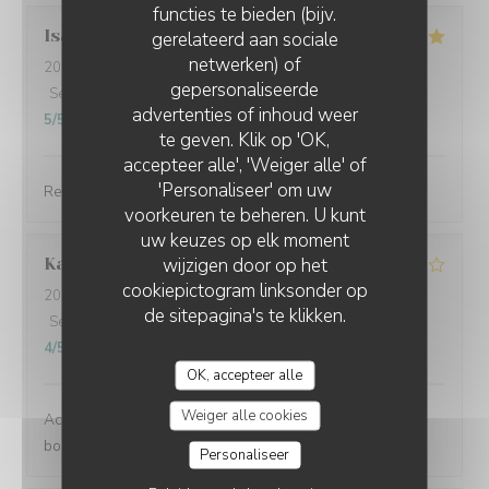
functies te bieden (bijv.
Isabelle
B
gerelateerd aan sociale
netwerken) of
2026-07-23
- 12:00 - Gasten 3
gepersonaliseerde
Service
:
5
/5
Atmosfeer
:
5
/5
Keuken
:
5
/5
Kwaliteit / Prijs
:
advertenties of inhoud weer
5
/5
te geven. Klik op 'OK,
accepteer alle', 'Weiger alle' of
'Personaliseer' om uw
Restaurant très agréable. Les plats sont bons
voorkeuren te beheren. U kunt
uw keuzes op elk moment
wijzigen door op het
Karen
J
cookiepictogram linksonder op
2026-07-15
- 12:00 - Gasten 4
de sitepagina's te klikken.
Service
:
5
/5
Atmosfeer
:
4
/5
Keuken
:
4
/5
Kwaliteit / Prijs
:
4
/5
OK, accepteer alle
Weiger alle cookies
Accueil et service agréable, les plats sont simples mais
bons.
Personaliseer