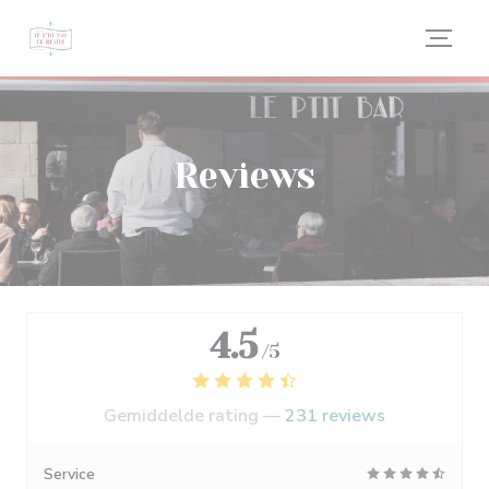
Cookies beheer paneel
Reviews
4.5
/5
Gemiddelde rating —
231 reviews
Service