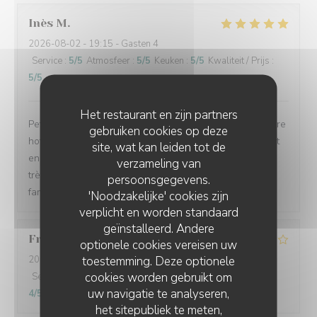
Inès
M
2026-08-02
- 19:15 - Gasten 4
Service
:
5
/5
Atmosfeer
:
5
/5
Keuken
:
5
/5
Kwaliteit / Prijs
:
5
/5
Het restaurant en zijn partners
Petit restaurant très sympathique découvert grâce à notre
gebruiken cookies op deze
hotel juste a côté. Nous étions installés confortablement
site, wat kan leiden tot de
en terrasse. Le service a été rapide et les plats étaient
verzameling van
très bons. Nous avons passé un très bon moment en
persoonsgegevens.
famille.
'Noodzakelijke' cookies zijn
verplicht en worden standaard
geïnstalleerd. Andere
Francois
B
optionele cookies vereisen uw
toestemming. Deze optionele
2026-07-30
- 19:30 - Gasten 2
cookies worden gebruikt om
Service
:
5
/5
Atmosfeer
:
4
/5
Keuken
:
4
/5
Kwaliteit / Prijs
:
uw navigatie te analyseren,
4
/5
het sitepubliek te meten,