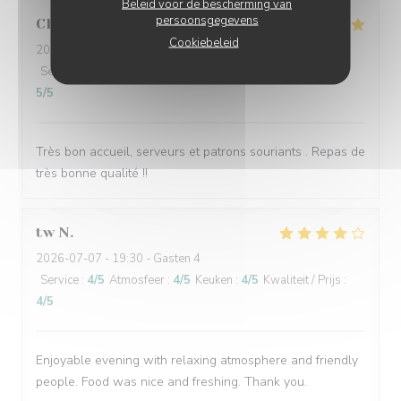
Beleid voor de bescherming van
persoonsgegevens
Chloe
S
Cookiebeleid
2026-07-10
- 19:30 - Gasten 4
Service
:
5
/5
Atmosfeer
:
5
/5
Keuken
:
5
/5
Kwaliteit / Prijs
:
5
/5
Très bon accueil, serveurs et patrons souriants . Repas de
très bonne qualité !!
tw
N
2026-07-07
- 19:30 - Gasten 4
Service
:
4
/5
Atmosfeer
:
4
/5
Keuken
:
4
/5
Kwaliteit / Prijs
:
4
/5
Enjoyable evening with relaxing atmosphere and friendly
people. Food was nice and freshing. Thank you.