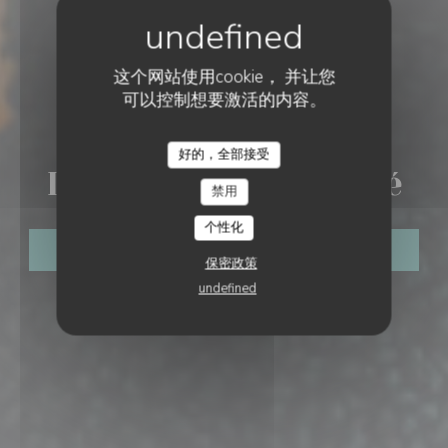
这个网站使用cookie， 并让您
可以控制想要激活的内容。
酒吧小酒馆餐厅
•
MONTSOREAU
好的，全部接受
Le P'tit Bar de Mestré
禁用
个性化
预订餐位
保密政策
undefined