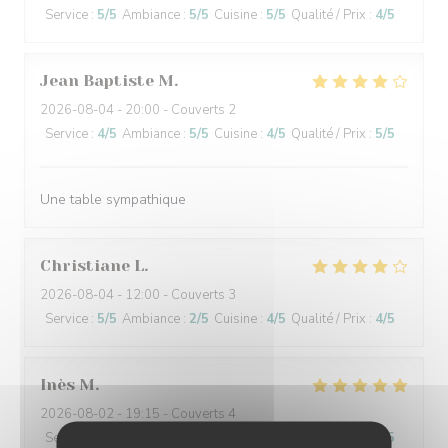
Service
:
5
/5
Ambiance
:
5
/5
Cuisine
:
5
/5
Qualité / Prix
:
4
/5
Jean Baptiste
M
2026-08-04
- 20:00 - Couverts 2
Service
:
4
/5
Ambiance
:
5
/5
Cuisine
:
4
/5
Qualité / Prix
:
5
/5
Une table sympathique
Christiane
L
2026-08-04
- 12:00 - Couverts 3
Service
:
5
/5
Ambiance
:
2
/5
Cuisine
:
4
/5
Qualité / Prix
:
4
/5
Inès
M
2026-08-02
- 19:15 - Couverts 4
Service
:
5
/5
Ambiance
:
5
/5
Cuisine
:
5
/5
Qualité / Prix
:
5
/5