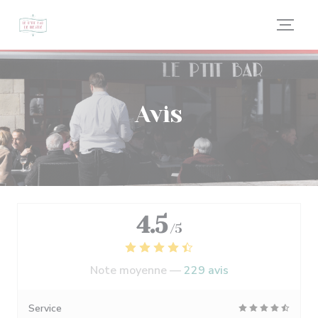
Personnalisation de vos choix en matière de cookies
Avis
4.5
/5
Note moyenne —
229 avis
Service