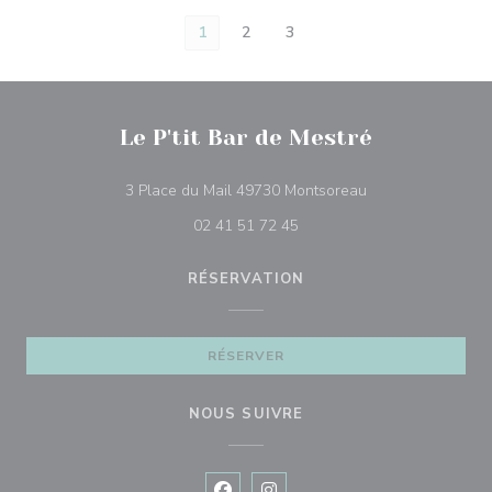
1
2
3
Le P'tit Bar de Mestré
((ouvre une nouvel
3 Place du Mail 49730 Montsoreau
02 41 51 72 45
RÉSERVATION
RÉSERVER
NOUS SUIVRE