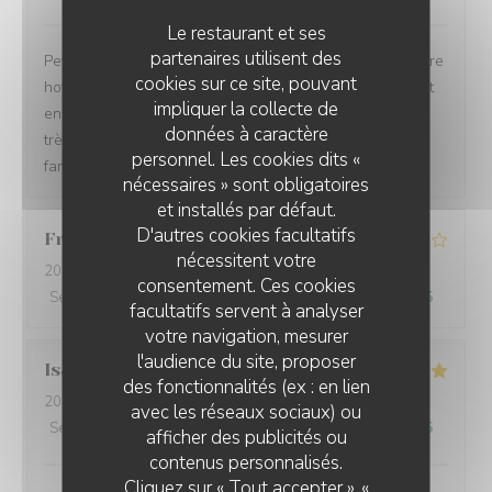
Le restaurant et ses
partenaires utilisent des
Petit restaurant très sympathique découvert grâce à notre
cookies sur ce site, pouvant
hotel juste a côté. Nous étions installés confortablement
impliquer la collecte de
en terrasse. Le service a été rapide et les plats étaient
données à caractère
très bons. Nous avons passé un très bon moment en
personnel. Les cookies dits «
famille.
nécessaires » sont obligatoires
et installés par défaut.
D'autres cookies facultatifs
Francois
B
nécessitent votre
2026-07-30
- 19:30 - Couverts 2
consentement. Ces cookies
Service
:
5
/5
Ambiance
:
4
/5
Cuisine
:
4
/5
Qualité / Prix
:
4
/5
facultatifs servent à analyser
votre navigation, mesurer
l'audience du site, proposer
Isabelle
B
des fonctionnalités (ex : en lien
2026-07-23
- 12:00 - Couverts 3
avec les réseaux sociaux) ou
Service
:
5
/5
Ambiance
:
5
/5
Cuisine
:
5
/5
Qualité / Prix
:
5
/5
afficher des publicités ou
contenus personnalisés.
Cliquez sur « Tout accepter », «