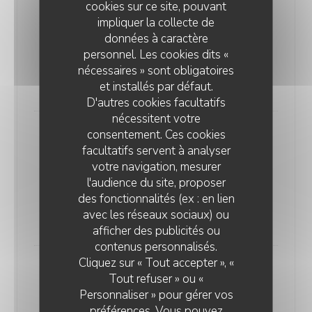
cookies sur ce site, pouvant
impliquer la collecte de
données à caractère
personnel. Les cookies dits «
nécessaires » sont obligatoires
Crème Brûlée
et installés par défaut.
8,00 EUR
D'autres cookies facultatifs
nécessitent votre
consentement. Ces cookies
facultatifs servent à analyser
votre navigation, mesurer
l'audience du site, proposer
des fonctionnalités (ex : en lien
Baba au Rhum
avec les réseaux sociaux) ou
8,00 EUR
afficher des publicités ou
contenus personnalisés.
Cliquez sur « Tout accepter », «
Tout refuser » ou «
Personnaliser » pour gérer vos
préférences. Vous pouvez