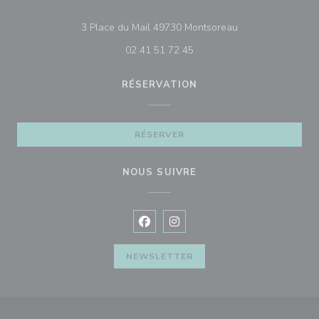
((ouvre une nouvel
3 Place du Mail 49730 Montsoreau
02 41 51 72 45
RÉSERVATION
RÉSERVER
NOUS SUIVRE
Facebook ((ouvre une nouvelle fenê
Instagram ((ouvre une nouvell
NEWSLETTER