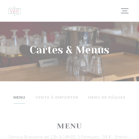
Personnalisation de vos choix en matière de cookies
Cartes & Menus
MENU
VENTE À EMPORTER
MENU DE PÂQUES
MENU
Service Brasserie de 12h à 14h30. 3 Formules : 34 € : Entrée -