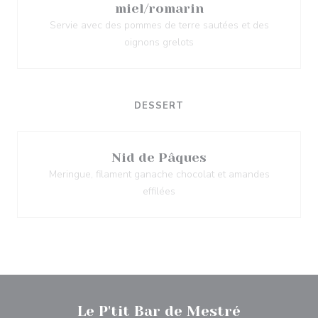
miel/romarin
Servie avec des pommes de terre sautées et des
oignons grelots
DESSERT
Nid de Pâques
Meringue, filament ganache chocolat et amandes
effilées
Le P'tit Bar de Mestré