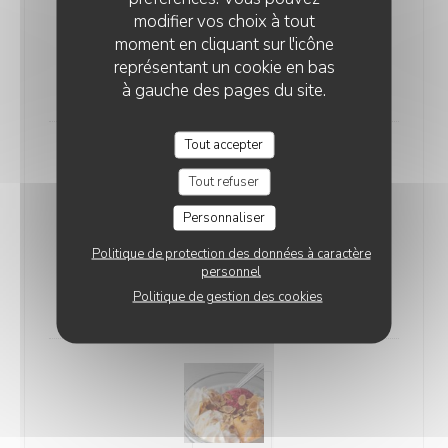
modifier vos choix à tout
Pavlova
moment en cliquant sur l'icône
Meringue - Chantilly - Fruits Rouges - Coulis
représentant un cookie en bas
8,00 EUR
à gauche des pages du site.
Tout accepter
Tout refuser
Personnaliser
Politique de protection des données à caractère
Pistachou
personnel
Biscuit Moelleux à la Crème d'Amande-Pistache
Politique de gestion des cookies
8,00 EUR