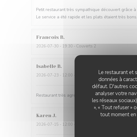
Petit restaurant très sympathique découvert grâce à 
Le service a été rapide et les plats étaient très bo
Francois
B
2026-07-30
- 19:30 - Couverts 2
Isabelle
B
Le restaurant et s
2026-07-23
- 12:00 - Couverts 3
données à caractè
défaut. D'autres coo
analyser votre navi
Restaurant très agréable. Les plats sont bons
les réseaux sociaux)
», « Tout refuser »
tout moment en c
Karen
J
2026-07-15
- 12:00 - Couverts 4