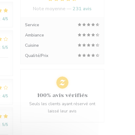
Note moyenne —
231 avis
:
4
/5
Service
Ambiance
Cuisine
:
5
/5
Qualité/Prix
100% avis vérifiés
:
4
/5
Seuls les clients ayant réservé ont
laissé leur avis
:
5
/5