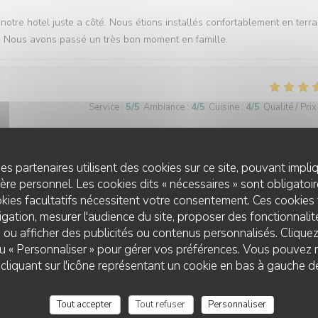
notre hotel juste a côté. Nous étions installés confortablement en terra
ns. Nous avons passé un très bon moment en famille.
Service
:
5
/5
Ambiance
:
4
/5
Cuisine
:
4
/5
Qualité / Prix
es partenaires utilisent des cookies sur ce site, pouvant impli
Service
:
5
/5
Ambiance
:
5
/5
Cuisine
:
5
/5
Qualité / Prix
re personnel. Les cookies dits « nécessaires » sont obligatoire
kies facultatifs nécessitent votre consentement. Ces cookies 
gation, mesurer l'audience du site, proposer des fonctionnalité
 ou afficher des publicités ou contenus personnalisés. Clique
 ou « Personnaliser » pour gérer vos préférences. Vous pouvez 
liquant sur l'icône représentant un cookie en bas à gauche d
Service
:
5
/5
Ambiance
:
4
/5
Cuisine
:
4
/5
Qualité / Prix
Tout accepter
Tout refuser
Personnaliser