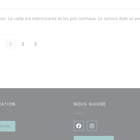
ble. La carte est intéressante et les prix normaux. Le service était un p
1
2
3
VATION
NOUS SUIVRE
 fenêtre))
RVER
Facebook ((ouvre une nouvel
Instagram ((ouvre une 