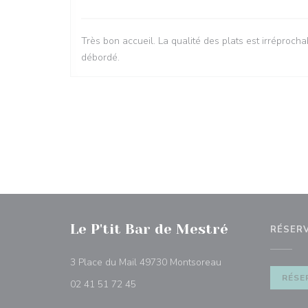
Très bon accueil. La qualité des plats est irréprocha
débordé.
Le P'tit Bar de Mestré
RÉSER
((ouvre une nouvelle
3 Place du Mail 49730 Montsoreau
RÉSE
02 41 51 72 45