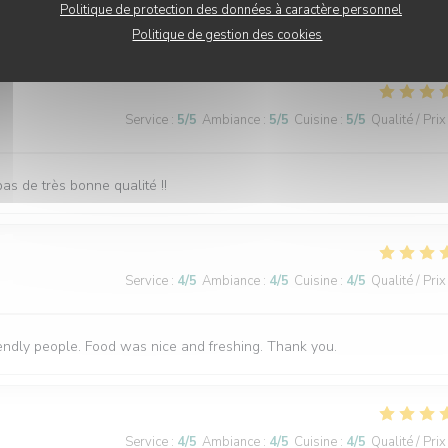
Politique de protection des données à caractère personnel
mais bons.
Politique de gestion des cookies
Service
:
5
/5
Ambiance
:
5
/5
Cuisine
:
5
/5
Qualité / Prix
as de très bonne qualité !!
Service
:
4
/5
Ambiance
:
4
/5
Cuisine
:
4
/5
Qualité / Prix
endly people. Food was nice and freshing. Thank you.
Service
:
4
/5
Ambiance
:
4
/5
Cuisine
:
4
/5
Qualité / Prix