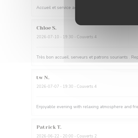
Accueil et service agréable, les plats sont simples 
Chloe
S
2026-07-10
- 19:30 - Couverts 4
Très bon accueil, serveurs et patrons souriants . Rep
tw
N
2026-07-07
- 19:30 - Couverts 4
Enjoyable evening with relaxing atmosphere and fri
Patrick
T
2026-06-22
- 20:00 - Couverts 2