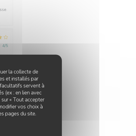
sse.
:
4
/5
quer la collecte de
:
5
/5
s et installés par
facultatifs servent à
s (ex : en lien avec
z sur « Tout accepter
modifier vos choix à
es pages du site.
:
4
/5