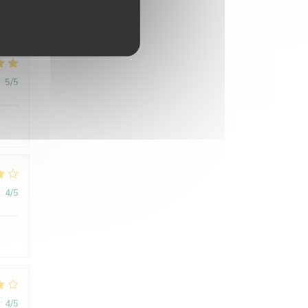
:
5
/5
:
4
/5
:
4
/5