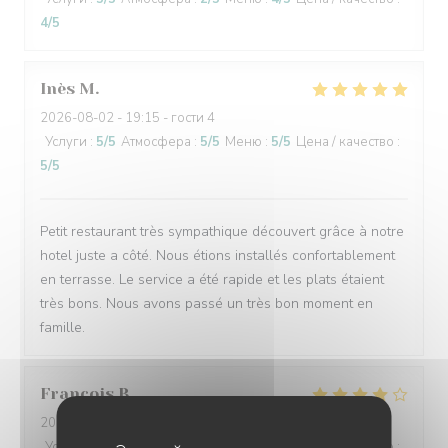
4
/5
Inès
M
2026-08-02
- 19:15 - гости 4
Услуги
:
5
/5
Атмосфера
:
5
/5
Меню
:
5
/5
Цена / качество
:
5
/5
Petit restaurant très sympathique découvert grâce à notre
hotel juste a côté. Nous étions installés confortablement
en terrasse. Le service a été rapide et les plats étaient
très bons. Nous avons passé un très bon moment en
famille.
Francois
B
2026-07-30
- 19:30 - гости 2
Услуги
:
5
/5
Атмосфера
:
4
/5
Меню
:
4
/5
Цена / качество
: