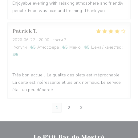
Enjoyable evening with relaxing atmosphere and friendly
people. Food was nice and freshing. Thank you.
Patrick
T
2026-06-22
- 20:00 - гости 2
Услуги
:
4
/5
Атмосфера
:
4
/5
Меню
:
4
/5
Цена / качество
:
4
/5
Très bon accueil. La qualité des plats est irréprochable.
La carte est intéressante et les prix normaux. Le service
était un peu débordé.
1
2
3
Le P'tit Bar de Mestré